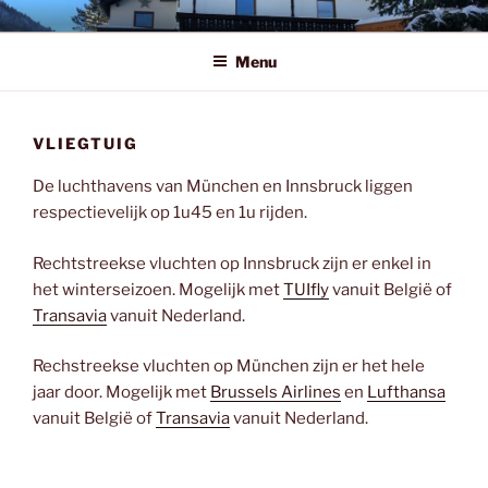
Spring
HOLZERECK
naar
Menu
de
inhoud
VLIEGTUIG
De luchthavens van München en Innsbruck liggen
respectievelijk op 1u45 en 1u rijden.
Rechtstreekse vluchten op Innsbruck zijn er enkel in
het winterseizoen. Mogelijk met
TUIfly
vanuit België of
Transavia
vanuit Nederland.
Rechstreekse vluchten op München zijn er het hele
jaar door. Mogelijk met
Brussels Airlines
en
Lufthansa
vanuit België of
Transavia
vanuit Nederland.