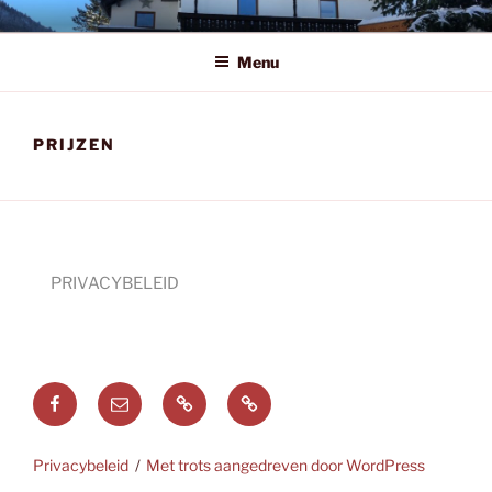
Spring
HOLZERECK
naar
Menu
de
inhoud
PRIJZEN
PRIVACYBELEID
Facebook
E-
mail
Deutsch
English
Privacybeleid
Met trots aangedreven door WordPress